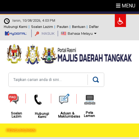
Langkau ke kandungan utama
MENU
.
Isnin, 10/08/2026, 4:03 PM
Hubungi Kami
Soalan Lazim
Pautan
Bantuan
Daftar
MASUK
Bahasa Melayu
Carian
Peta
Aduan &
Soalan
Hubungi
Laman
Maklumbalas
Lazim
Kami
PENGUMUMAN