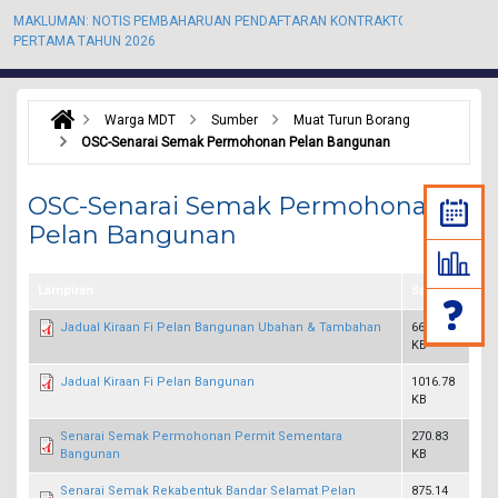
MAKLUMAN: NOTIS PEMBAHARUAN PENDAFTARAN KONTRAKTOR KALI
M
PERTAMA TAHUN 2026
P
Warga MDT
Sumber
Muat Turun Borang
OSC-Senarai Semak Permohonan Pelan Bangunan
OSC-Senarai Semak Permohonan
Pelan Bangunan
Lampiran
Saiz
Jadual Kiraan Fi Pelan Bangunan Ubahan & Tambahan
667.72
KB
Jadual Kiraan Fi Pelan Bangunan
1016.78
KB
Senarai Semak Permohonan Permit Sementara
270.83
Bangunan
KB
Senarai Semak Rekabentuk Bandar Selamat Pelan
875.14