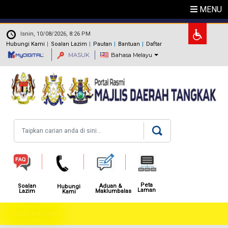
Langkau ke kandungan utama
MENU
.
Isnin, 10/08/2026, 8:26 PM
Hubungi Kami
Soalan Lazim
Pautan
Bantuan
Daftar
MASUK
Bahasa Melayu
Carian
Peta
Aduan &
Soalan
Hubungi
Laman
Maklumbalas
Lazim
Kami
PENGUMUMAN