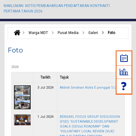
MAKLUMAN: NOTIS PEMBAHARUAN PENDAFTARAN KONTRAKTOR KALI
M
PERTAMA TAHUN 2026
P
Warga MDT
Pusat Media
Galeri
Foto
Foto
2024
Tarikh
Tajuk
3 Jul 2024
Aktiviti Serahan Notis E penggal 1/2024
1 Jul 2024
BENGKEL FOCUS GROUP DISCUSSION
(FGD) ‘SUSTAINABLE DEVELOPMENT
GOALS (SDGs) ROADMAP’ DAN
‘VOLUNTARY LOCAL REVIEW (VLR)’