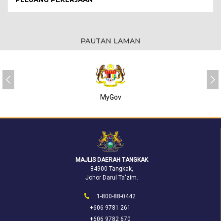
PAUTAN LAMAN
MyGov
MAJLIS DAERAH TANGKAK
84900 Tangkak,
Johor Darul Ta'zim.
1-800-88-0442
+606 9781 261
+606 9782 670