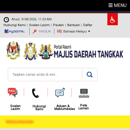
Langkau ke kandungan utama
MENU
.
Ahad, 9/08/2026, 11:03 AM
Hubungi Kami
Soalan Lazim
Pautan
Bantuan
Daftar
MASUK
Bahasa Melayu
Carian
Peta
Aduan &
Soalan
Hubungi
Laman
Maklumbalas
Lazim
Kami
PENGUMUMAN