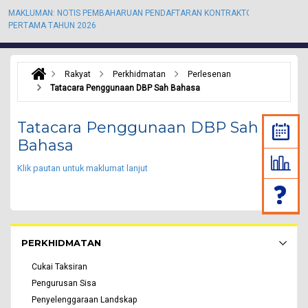
MAKLUMAN: NOTIS PEMBAHARUAN PENDAFTARAN KONTRAKTOR KALI
M
PERTAMA TAHUN 2026
P
Rakyat
Perkhidmatan
Perlesenan
Tatacara Penggunaan DBP Sah Bahasa
Tatacara Penggunaan DBP Sah
Bahasa
Klik pautan untuk maklumat lanjut
Rakyat Menu - list of submenu
PERKHIDMATAN
Cukai Taksiran
Pengurusan Sisa
Penyelenggaraan Landskap