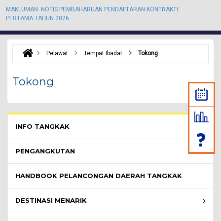
MAKLUMAN: NOTIS PEMBAHARUAN PENDAFTARAN KONTRAKTOR KALI
M
PERTAMA TAHUN 2026
P
Pelawat
Tempat Ibadat
Tokong
Tokong
Pelawat Menu - list of submenu
INFO TANGKAK
PENGANGKUTAN
HANDBOOK PELANCONGAN DAERAH TANGKAK
DESTINASI MENARIK