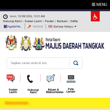
Langkau ke kandungan utama
MENU
.
Isnin, 10/08/2026, 10:01 AM
Hubungi Kami
Soalan Lazim
Pautan
Bantuan
Daftar
MASUK
Bahasa Melayu
Carian
Peta
Aduan &
Soalan
Hubungi
Laman
Maklumbalas
Lazim
Kami
PENGUMUMAN