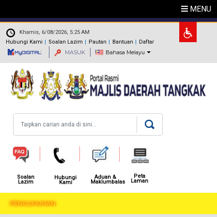
Langkau ke kandungan utama
MENU
.
Khamis, 6/08/2026, 5:25 AM
Hubungi Kami
Soalan Lazim
Pautan
Bantuan
Daftar
MASUK
Bahasa Melayu
Carian
Peta
Aduan &
Soalan
Hubungi
Laman
Maklumbalas
Lazim
Kami
PENGUMUMAN