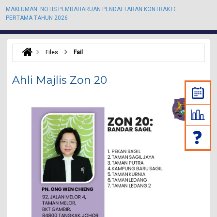
MAKLUMAN: NOTIS PEMBAHARUAN PENDAFTARAN KONTRAKTOR KALI
M
PERTAMA TAHUN 2026
P
Files
Fail
Ahli Majlis Zon 20