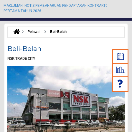
MAKLUMAN: NOTIS PEMBAHARUAN PENDAFTARAN KONTRAKTOR KALI
M
PERTAMA TAHUN 2026
P
Pelawat
Beli-Belah
Beli-Belah
NSK TRADE CITY