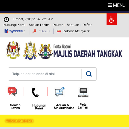
Langkau ke kandungan utama
MENU
.
Jumaat, 7/08/2026, 2:21 AM
Hubungi Kami
Soalan Lazim
Pautan
Bantuan
Daftar
MASUK
Bahasa Melayu
Carian
Peta
Aduan &
Soalan
Hubungi
Laman
Maklumbalas
Lazim
Kami
PENGUMUMAN