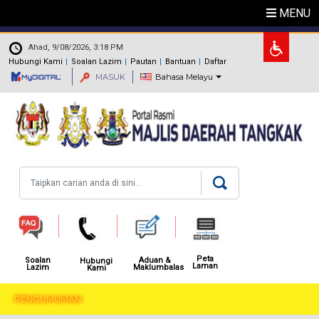
Langkau ke kandungan utama
MENU
.
Ahad, 9/08/2026, 3:18 PM
Hubungi Kami
Soalan Lazim
Pautan
Bantuan
Daftar
MASUK
Bahasa Melayu
Carian
Peta
Aduan &
Soalan
Hubungi
Laman
Maklumbalas
Lazim
Kami
PENGUMUMAN