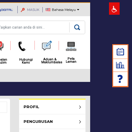
MASUK
Bahasa Melayu
rian
Peta
Aduan &
alan
Hubungi
Laman
Maklumbalas
azim
Kami
MAKLUMAN: NOTIS PEMBAH
Rembau Menu - list of submenu
PROFIL
PENGURUSAN