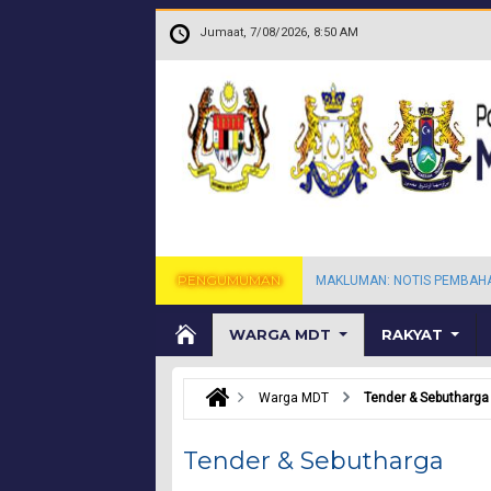
Langkau ke kandungan utama
.
Jumaat, 7/08/2026, 8:50 AM
PENGUMUMAN
MAKLUMAN: NOTIS PEMBAH
WARGA MDT
RAKYAT
Warga MDT
Tender & Sebutharga
Tender & Sebutharga