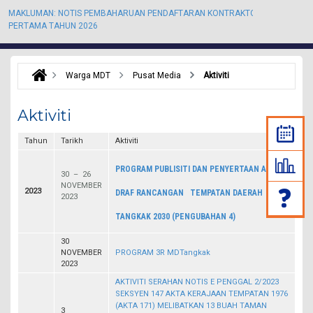
MAKLUMAN: NOTIS PEMBAHARUAN PENDAFTARAN KONTRAKTOR KALI
M
PERTAMA TAHUN 2026
P
Warga MDT
Pusat Media
Aktiviti
Aktiviti
Tahun
Tarikh
Aktiviti
PROGRAM PUBLISITI DAN PENYERTAAN AWAM
30 – 26
NOVEMBER
2023
DRAF RANCANGAN TEMPATAN DAERAH
2023
TANGKAK 2030 (PENGUBAHAN 4)
30
NOVEMBER
PROGRAM 3R MDTangkak
2023
AKTIVITI SERAHAN NOTIS E PENGGAL 2/2023
SEKSYEN 147 AKTA KERAJAAN TEMPATAN 1976
(AKTA 171) MELIBATKAN 13 BUAH TAMAN
3