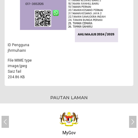
ID Pengguna
jhrmuhaini
File MIME type
image/jpeg
Saiz fail
204.86 KB
PAUTAN LAMAN
MyGov