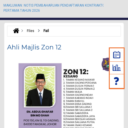
MAKLUMAN: NOTIS PEMBAHARUAN PENDAFTARAN KONTRAKTOR KALI
M
PERTAMA TAHUN 2026
P
Files
Fail
Ahli Majlis Zon 12