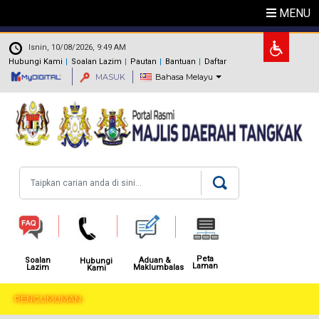
Langkau ke kandungan utama
MENU
.
Isnin, 10/08/2026, 9:49 AM
Hubungi Kami
Soalan Lazim
Pautan
Bantuan
Daftar
MASUK
Bahasa Melayu
Carian
Peta
Aduan &
Soalan
Hubungi
Laman
Maklumbalas
Lazim
Kami
PENGUMUMAN