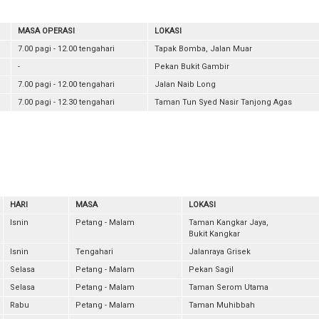
MASA OPERASI
LOKASI
7.00 pagi - 12.00 tengahari
Tapak Bomba, Jalan Muar
-
Pekan Bukit Gambir
7.00 pagi - 12.00 tengahari
Jalan Naib Long
7.00 pagi - 12.30 tengahari
Taman Tun Syed Nasir Tanjong Agas
HARI
MASA
LOKASI
Isnin
Petang - Malam
Taman Kangkar Jaya,
Bukit Kangkar
Isnin
Tengahari
Jalanraya Grisek
Selasa
Petang - Malam
Pekan Sagil
Selasa
Petang - Malam
Taman Serom Utama
Rabu
Petang - Malam
Taman Muhibbah