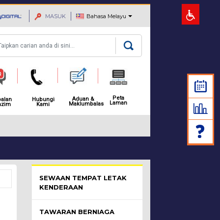
MASUK
Bahasa Melayu
rian
Peta
Aduan &
alan
Hubungi
Laman
Maklumbalas
azim
Kami
MAKLUMAN: NOTIS PEMBAH
Perniagaan Menu - list of submenu
SEWAAN TEMPAT LETAK
KENDERAAN
TAWARAN BERNIAGA