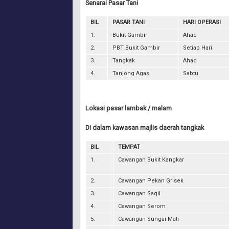
Senarai Pasar Tani
BIL
PASAR TANI
HARI OPERASI
1.
Bukit Gambir
Ahad
2.
PBT Bukit Gambir
Setiap Hari
3.
Tangkak
Ahad
4.
Tanjong Agas
Sabtu
Lokasi pasar lambak / malam
Di dalam kawasan majlis daerah tangkak
BIL
TEMPAT
1.
Cawangan Bukit Kangkar
2.
Cawangan Pekan Grisek
3.
Cawangan Sagil
4.
Cawangan Serom
5.
Cawangan Sungai Mati