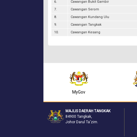
6.
Cawangan Bukit Gambir
7.
Cawangan Serom
8.
Cawangan Kundang Ulu
9.
Cawangan Tangkak
10.
Cawangan Kesang
Mydata SSM
MyGov
MAJLIS DAERAH TANGKAK
84900 Tangkak,
Johor Darul Ta'zim.