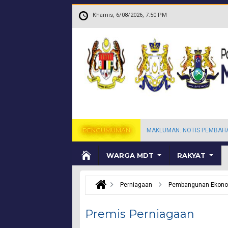
Langkau ke kandungan utama
.
Khamis, 6/08/2026, 7:50 PM
PENGUMUMAN
MAKLUMAN: NOTIS PEMBAH
WARGA MDT
RAKYAT
Perniagaan
Pembangunan Ekon
Premis Perniagaan