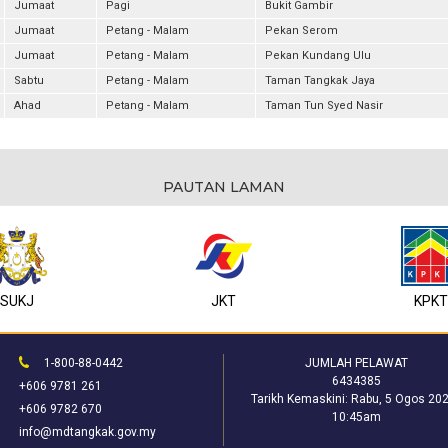
Jumaat
Pagi
Bukit Gambir
Jumaat
Petang - Malam
Pekan Serom
Jumaat
Petang - Malam
Pekan Kundang Ulu
Sabtu
Petang - Malam
Taman Tangkak Jaya
Ahad
Petang - Malam
Taman Tun Syed Nasir
PAUTAN LAMAN
SUKJ
JKT
KPK
1-800-88-0442
JUMLAH PELAWAT
6434385
+606 9781 261
Tarikh Kemaskini:
Rabu, 5 Ogos 202
+606 9782 670
10:45am
info@mdtangkak.gov.my