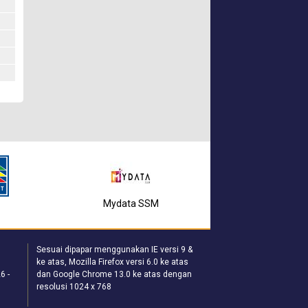
Mydata SSM
T
MyGov
Sesuai dipapar menggunakan IE versi 9 &
ke atas, Mozilla Firefox versi 6.0 ke atas
6 -
dan Google Chrome 13.0 ke atas dengan
resolusi 1024 x 768