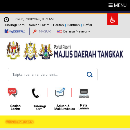
Langkau ke kandungan utama
MENU
.
Jumaat, 7/08/2026, 8:52 AM
Hubungi Kami
Soalan Lazim
Pautan
Bantuan
Daftar
MASUK
Bahasa Melayu
Carian
Peta
Aduan &
Soalan
Hubungi
Laman
Maklumbalas
Lazim
Kami
PENGUMUMAN