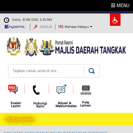
Langkau ke kandungan utama
MENU
.
Sabtu, 8/08/2026, 6:20 AM
MASUK
Bahasa Melayu
Carian
Peta
Aduan &
Soalan
Hubungi
Laman
Maklumbalas
Lazim
Kami
PENGUMUMAN