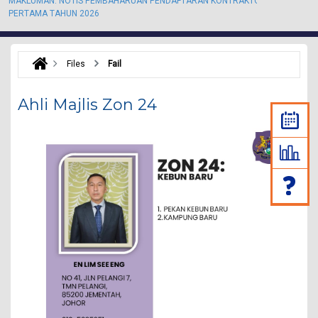
MAKLUMAN: NOTIS PEMBAHARUAN PENDAFTARAN KONTRAKTOR KALI
M
PERTAMA TAHUN 2026
P
Files
Fail
Ahli Majlis Zon 24