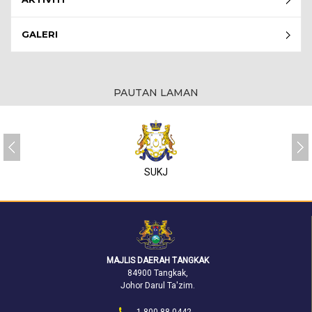
GALERI
PAUTAN LAMAN
SUKJ
MAJLIS DAERAH TANGKAK
84900 Tangkak,
Johor Darul Ta'zim.