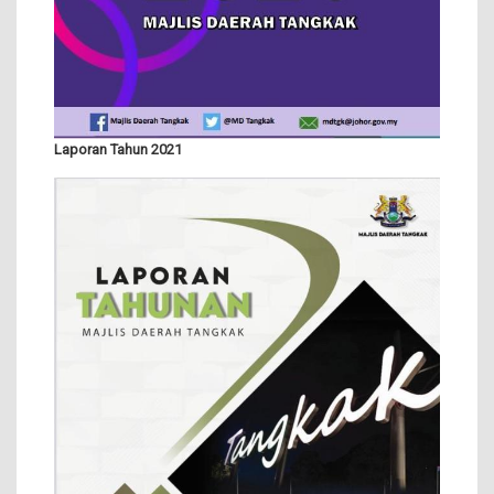
Laporan Tahun 2021