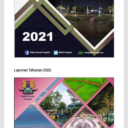
Laporan Tahunan 2022