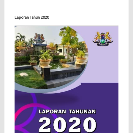
Laporan Tahun 2020