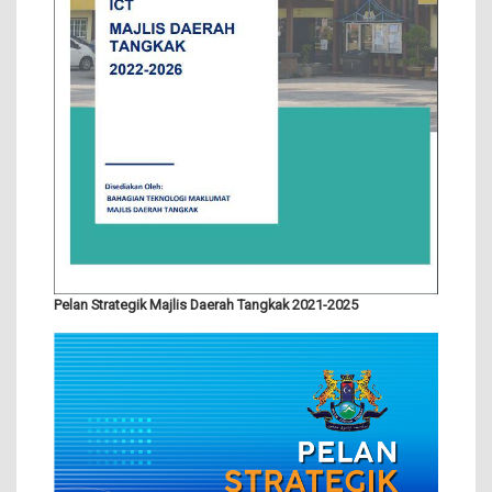
Pelan Strategik Majlis Daerah Tangkak 2021-2025