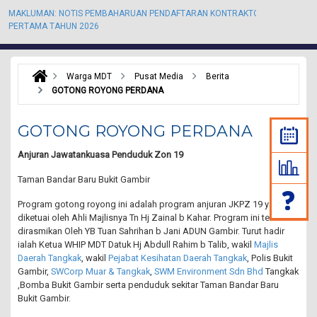
MAKLUMAN: NOTIS PEMBAHARUAN PENDAFTARAN KONTRAKTOR KALI
M
PERTAMA TAHUN 2026
P
Warga MDT
Pusat Media
Berita
GOTONG ROYONG PERDANA
GOTONG ROYONG PERDANA
Anjuran Jawatankuasa Penduduk Zon 19
Taman Bandar Baru Bukit Gambir
Program gotong royong ini adalah program anjuran JKPZ 19 yang
diketuai oleh Ahli Majlisnya Tn Hj Zainal b Kahar. Program ini telah
dirasmikan Oleh YB Tuan Sahrihan b Jani ADUN Gambir. Turut hadir
ialah Ketua WHIP MDT Datuk Hj Abdull Rahim b Talib, wakil
Majlis
Daerah Tangkak
, wakil
Pejabat Kesihatan Daerah Tangkak
, Polis Bukit
Gambir,
SWCorp Muar & Tangkak
,
SWM Environment Sdn Bhd
Tangkak
,Bomba Bukit Gambir serta penduduk sekitar Taman Bandar Baru
Bukit Gambir.