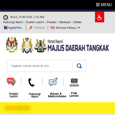
Langkau ke kandungan utama
MENU
.
Ahad, 9/08/2026, 2:55 AM
Hubungi Kami
Soalan Lazim
Pautan
Bantuan
Daftar
MASUK
Bahasa Melayu
Carian
Peta
Aduan &
Soalan
Hubungi
Laman
Maklumbalas
Lazim
Kami
PENGUMUMAN