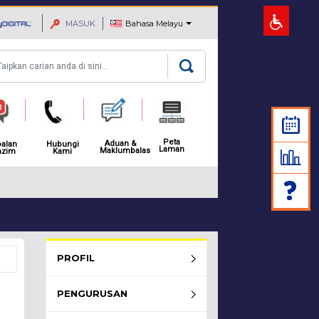
MASUK
Bahasa Melayu
rian
Peta
Aduan &
alan
Hubungi
Laman
Maklumbalas
azim
Kami
MAKLUMAN: NOTIS PEMBAH
Rembau Menu - list of submenu
PROFIL
PENGURUSAN