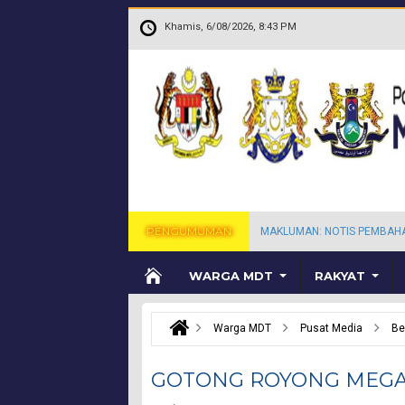
Langkau ke kandungan utama
.
Khamis, 6/08/2026, 8:43 PM
PENGUMUMAN
MAKLUMAN: NOTIS PEMBAH
WARGA MDT
RAKYAT
Warga MDT
Pusat Media
Be
GOTONG ROYONG MEGA 