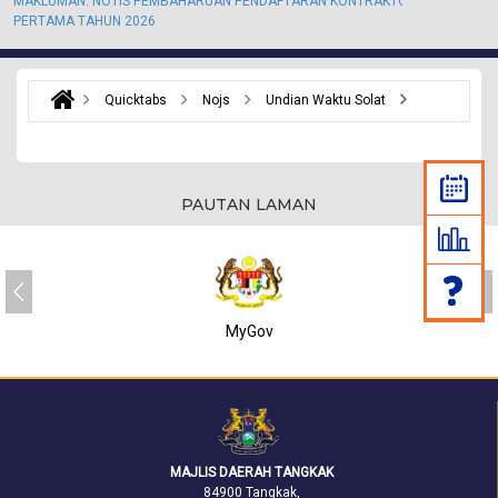
MAKLUMAN: NOTIS PEMBAHARUAN PENDAFTARAN KONTRAKTOR KALI
M
PERTAMA TAHUN 2026
P
Quicktabs
Nojs
Undian Waktu Solat
PAUTAN LAMAN
MyGov
MAJLIS DAERAH TANGKAK
84900 Tangkak,