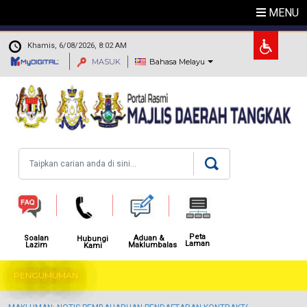
Langkau ke kandungan utama
MENU
.
Khamis, 6/08/2026, 8:02 AM
MASUK
Bahasa Melayu
Carian
Peta
Aduan &
Soalan
Hubungi
Laman
Maklumbalas
Lazim
Kami
PENGUMUMAN