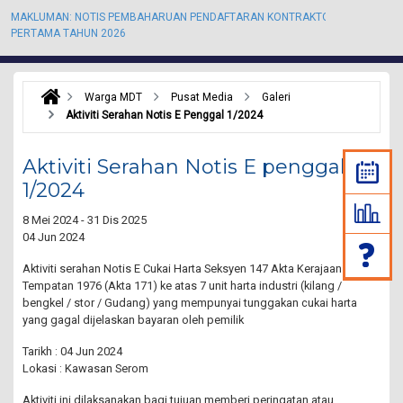
MAKLUMAN: NOTIS PEMBAHARUAN PENDAFTARAN KONTRAKTOR KALI
M
PERTAMA TAHUN 2026
P
Warga MDT
Pusat Media
Galeri
Aktiviti Serahan Notis E Penggal 1/2024
Aktiviti Serahan Notis E penggal
1/2024
8 Mei 2024 - 31 Dis 2025
04 Jun 2024
Aktiviti serahan Notis E Cukai Harta Seksyen 147 Akta Kerajaan
Tempatan 1976 (Akta 171) ke atas 7 unit harta industri (kilang /
bengkel / stor / Gudang) yang mempunyai tunggakan cukai harta
yang gagal dijelaskan bayaran oleh pemilik
Tarikh : 04 Jun 2024
Lokasi : Kawasan Serom
Aktiviti ini dilaksanakan bagi tujuan memberi peringatan atau