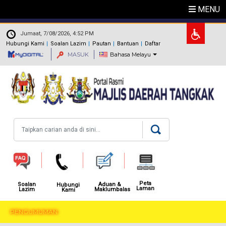
Langkau ke kandungan utama
MENU
.
Jumaat, 7/08/2026, 4:52 PM
Hubungi Kami
Soalan Lazim
Pautan
Bantuan
Daftar
MASUK
Bahasa Melayu
Carian
Peta
Aduan &
Soalan
Hubungi
Laman
Maklumbalas
Lazim
Kami
PENGUMUMAN