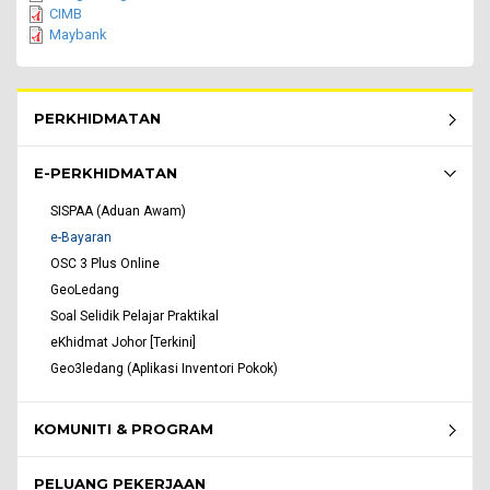
CIMB
Maybank
Rakyat Menu - list of submenu
PERKHIDMATAN
E-PERKHIDMATAN
SISPAA (Aduan Awam)
e-Bayaran
OSC 3 Plus Online
GeoLedang
Soal Selidik Pelajar Praktikal
eKhidmat Johor [Terkini]
Geo3ledang (Aplikasi Inventori Pokok)
KOMUNITI & PROGRAM
PELUANG PEKERJAAN