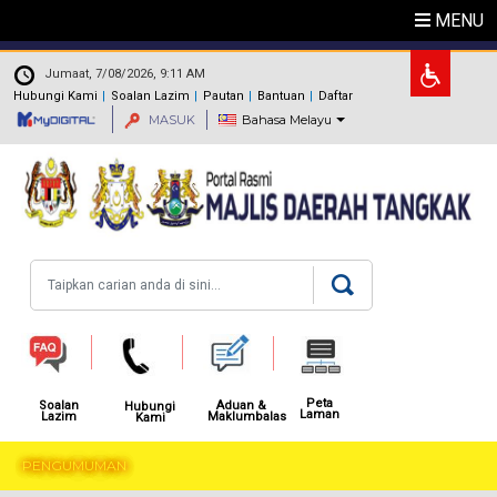
Langkau ke kandungan utama
MENU
.
Jumaat, 7/08/2026, 9:11 AM
Hubungi Kami
Soalan Lazim
Pautan
Bantuan
Daftar
MASUK
Bahasa Melayu
Carian
Peta
Aduan &
Soalan
Hubungi
Laman
Maklumbalas
Lazim
Kami
PENGUMUMAN