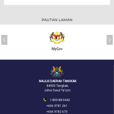
PAUTAN LAMAN
MyGov
MAJLIS DAERAH TANGKAK
84900 Tangkak,
Johor Darul Ta'zim.
1-800-88-0442
+606 9781 261
+606 9782 670