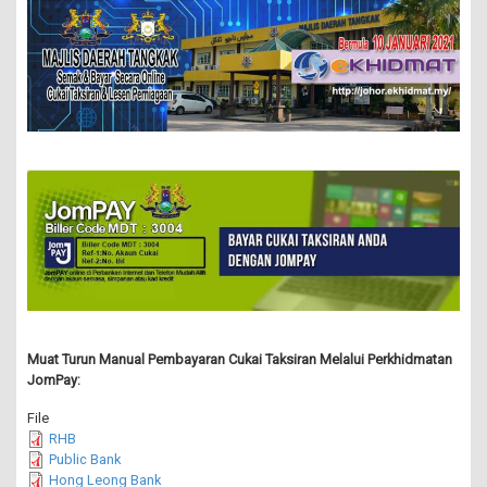
Muat Turun Manual Pembayaran Cukai Taksiran Melalui Perkhidmatan
JomPay:
File
RHB
Public Bank
Hong Leong Bank