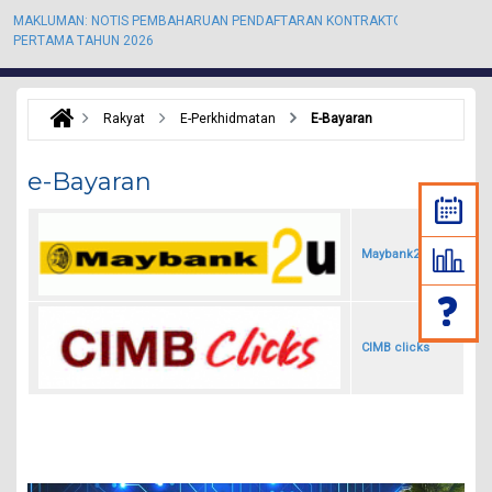
MAKLUMAN: NOTIS PEMBAHARUAN PENDAFTARAN KONTRAKTOR KALI
M
PERTAMA TAHUN 2026
P
Rakyat
E-Perkhidmatan
E-Bayaran
e-Bayaran
Maybank2u
CIMB clicks