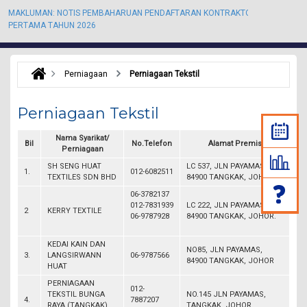
MAKLUMAN: NOTIS PEMBAHARUAN PENDAFTARAN KONTRAKTOR KALI
M
PERTAMA TAHUN 2026
P
Perniagaan
Perniagaan Tekstil
Perniagaan Tekstil
Nama Syarikat/
Bil
No.Telefon
Alamat Premis
Perniagaan
SH SENG HUAT
LC 537, JLN PAYAMAS,
1.
012-6082511
TEXTILES SDN BHD
84900 TANGKAK, JOHOR.
06-3782137
012-7831939
LC 222, JLN PAYAMAS,
2
KERRY TEXTILE
06-9787928
84900 TANGKAK, JOHOR.
KEDAI KAIN DAN
NO85, JLN PAYAMAS,
3.
LANGSIRWANN
06-9787566
84900 TANGKAK, JOHOR
HUAT
PERNIAGAAN
012-
TEKSTIL BUNGA
NO.145 JLN PAYAMAS,
4.
7887207
RAYA (TANGKAK)
TANGKAK, JOHOR.