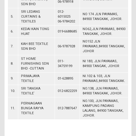
06-978918
SDN BHD
SRI LEDANG
012-
NO 174 JLN PAYAMAS,
5.
CURTAINS &
6015025
84900 TANGKAK, JOHOR.
TEXTILES
06-9784202
KEDAI KAIN TONG
NO62,JLN PAYAMAS, 84900
6.
019-6688685
HUAT
TANGKAK, JOHOR.
NO152 JLN
KAH BEE TEXTILE
7.
06-9787928
PAYAMAS,84900 TANGKAK,
SDN BHD
JOHOR
ST HOME
011-
NI 183, JLN PAYAMAS,
8.
FURNISHING SDN
34759199
84900 TANGAK, JOHOR
BHD -CUTTAIN
PRIMAJAYA
NI.102 & 103, JLN
9.
01-628895
TEXTILE
PAYAMAS,84900 TANGKAK.
SRI TANGKA
NO.138, JLN PAYAMAS,
10.
012-6822259
TEXTILE`
84900 TANGKAK, JOHOR.
NO.100, JLN PAYAMAS,
PERNIAGAAN
KAMPUNG PADANG
11.
BUNGA RAYYA
012-7887647
LALANG, 84900 TANGKAK,
TEXTILE
JOHOR.