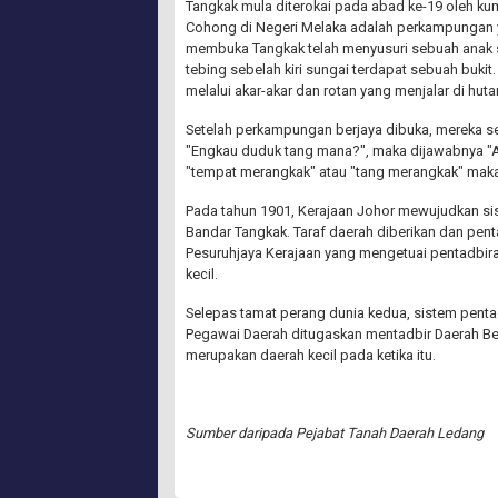
Tangkak mula diterokai pada abad ke-19 oleh 
Cohong di Negeri Melaka adalah perkampungan y
membuka Tangkak telah menyusuri sebuah anak s
tebing sebelah kiri sungai terdapat sebuah buk
melalui akar-akar dan rotan yang menjalar di hut
Setelah perkampungan berjaya dibuka, mereka se
"Engkau duduk tang mana?", maka dijawabnya "A
"tempat merangkak" atau "tang merangkak" maka
Pada tahun 1901, Kerajaan Johor mewujudkan si
Bandar Tangkak. Taraf daerah diberikan dan pen
Pesuruhjaya Kerajaan yang mengetuai pentadbir
kecil.
Selepas tamat perang dunia kedua, sistem penta
Pegawai Daerah ditugaskan mentadbir Daerah Be
merupakan daerah kecil pada ketika itu.
Sumber daripada Pejabat Tanah Daerah Ledang