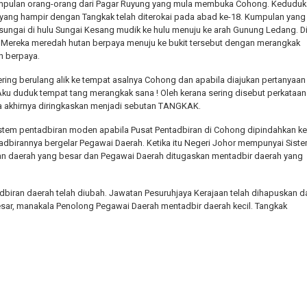
kumpulan orang-orang dari Pagar Ruyung yang mula membuka Cohong. Kedudu
ang hampir dengan Tangkak telah diterokai pada abad ke-18. Kumpulan yang
ungai di hulu Sungai Kesang mudik ke hulu menuju ke arah Gunung Ledang. D
it. Mereka meredah hutan berpaya menuju ke bukit tersebut dengan merangkak
an berpaya.
ring berulang alik ke tempat asalnya Cohong dan apabila diajukan pertanyaan
ku duduk tempat tang merangkak sana ! Oleh kerana sering disebut perkataan
 akhirnya diringkaskan menjadi sebutan TANGKAK.
stem pentadbiran moden apabila Pusat Pentadbiran di Cohong dipindahkan ke
tadbirannya bergelar Pegawai Daerah. Ketika itu Negeri Johor mempunyai Sist
an daerah yang besar dan Pegawai Daerah ditugaskan mentadbir daerah yang
dbiran daerah telah diubah. Jawatan Pesuruhjaya Kerajaan telah dihapuskan d
sar, manakala Penolong Pegawai Daerah mentadbir daerah kecil. Tangkak