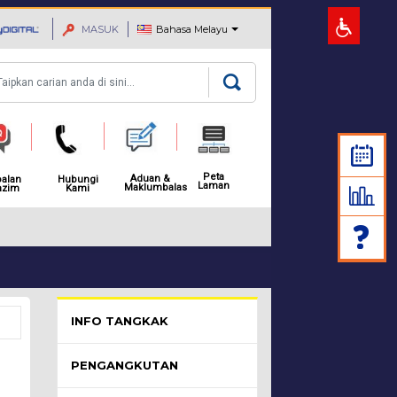
MASUK
Bahasa Melayu
rian
Peta
Aduan &
alan
Hubungi
Laman
Maklumbalas
azim
Kami
MAKLUMAN: NOTIS PEMBAH
Pelawat Menu - list of submenu
INFO TANGKAK
PENGANGKUTAN