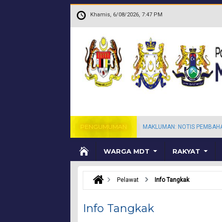
Langkau ke kandungan utama
.
Khamis, 6/08/2026, 7:47 PM
PENGUMUMAN
MAKLUMAN: NOTIS PEMBAH
WARGA MDT
RAKYAT
Pelawat
Info Tangkak
Info Tangkak