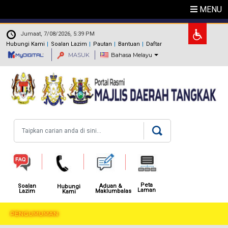
Langkau ke kandungan utama
MENU
.
Jumaat, 7/08/2026, 5:39 PM
Hubungi Kami
Soalan Lazim
Pautan
Bantuan
Daftar
MASUK
Bahasa Melayu
Carian
Peta
Aduan &
Soalan
Hubungi
Laman
Maklumbalas
Lazim
Kami
PENGUMUMAN