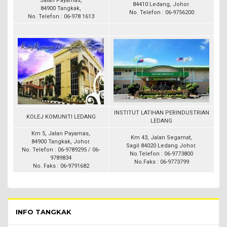
Jalan Payamas,
84410 Ledang, Johor.
84900 Tangkak,
No. Telefon : 06-9756200
No. Telefon : 06-978 1613
INSTITUT LATIHAN PERINDUSTRIAN
KOLEJ KOMUNITI LEDANG
LEDANG
Km 5, Jalan Payamas,
Km 43, Jalan Segamat,
84900 Tangkak, Johor.
Sagil 84020 Ledang Johor.
No. Telefon : 06-9789295 / 06-
No.Telefon : 06-9773800
9789834
No.Faks : 06-9773799
No. Faks : 06-9791682
Pelawat Menu - list of submenu
INFO TANGKAK