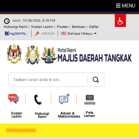
Langkau ke kandungan utama
MENU
.
Isnin, 10/08/2026, 8:18 PM
Hubungi Kami
Soalan Lazim
Pautan
Bantuan
Daftar
MASUK
Bahasa Melayu
Carian
Peta
Aduan &
Soalan
Hubungi
Laman
Maklumbalas
Lazim
Kami
PENGUMUMAN