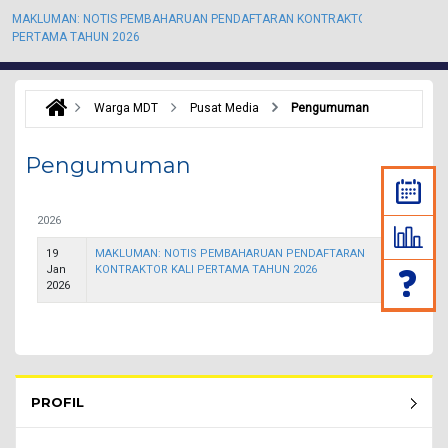
MAKLUMAN: NOTIS PEMBAHARUAN PENDAFTARAN KONTRAKTOR KALI
M
PERTAMA TAHUN 2026
P
Warga MDT
Pusat Media
Pengumuman
Pengumuman
2026
19
MAKLUMAN: NOTIS PEMBAHARUAN PENDAFTARAN
Jan
KONTRAKTOR KALI PERTAMA TAHUN 2026
2026
Rembau Menu - list of submenu
PROFIL