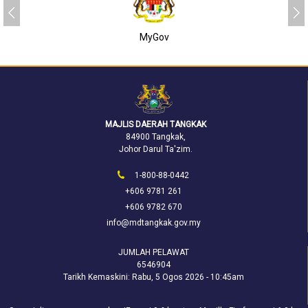
MyGov
MAJLIS DAERAH TANGKAK
84900 Tangkak,
Johor Darul Ta'zim.
1-800-88-0442
+606 9781 261
+606 9782 670
info@mdtangkak.gov.my
JUMLAH PELAWAT
6546904
Tarikh Kemaskini:
Rabu, 5 Ogos 2026 - 10:45am