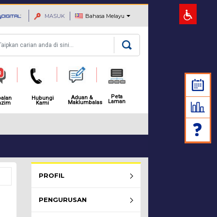
MASUK
Bahasa Melayu
rian
Peta
Aduan &
alan
Hubungi
Laman
Maklumbalas
azim
Kami
MAKLUMAN: NOTIS PEMBAH
Rembau Menu - list of submenu
PROFIL
PENGURUSAN